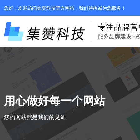
您好，欢迎访问集赞科技官方网站，我们将竭诚为您服务！
专注品牌营
服务品牌建设与
用心做好每一个网站
您的网站就是我们的见证