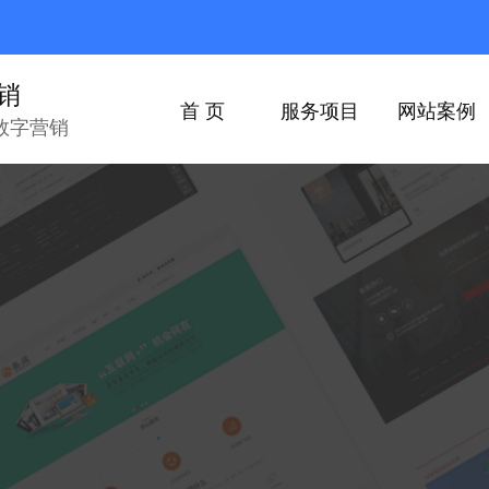
销
首 页
服务项目
网站案例
数字营销