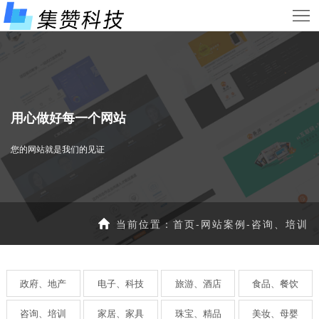
首
页
服
务
网
项
站
小
用心做好每一个网站
目
案
程
新
您的网站就是我们的见证
例
序
闻
关
案
资
于
联
当前位置：
首页
-
网站案例
-
咨询、培训
例
讯
我
系
们
我
政府、地产
电子、科技
旅游、酒店
食品、餐饮
们
咨询、培训
家居、家具
珠宝、精品
美妆、母婴