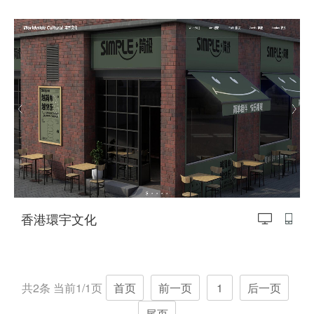
咨询、培训——
香港環宇文化
共2条 当前1/1页
首页
前一页
1
后一页
尾页