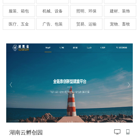
服装、箱包
机械、设备
照明、环保
建材、装饰
医疗、五金
广告、包装
贸易、运输
宠物、畜牧
咨询、培训——
湖南云孵创园