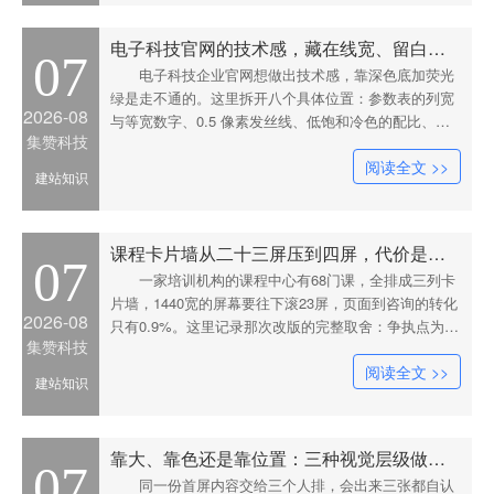
电子科技官网的技术感，藏在线宽、留白和一张参数表里
07
电子科技企业官网想做出技术感，靠深色底加荧光
绿是走不通的。这里拆开八个具体位置：参数表的列宽
2026-08
与等宽数字、0.5 像素发丝线、低饱和冷色的配比、用
集赞科技
信号链框图替代车间照、可核验的证书信息、压在 200
阅读全文 >>
毫秒内的动效，以及展会弱网下 3 秒必须打开的性能底
建站知识
线。
课程卡片墙从二十三屏压到四屏，代价是补齐五个字段
07
一家培训机构的课程中心有68门课，全排成三列卡
片墙，1440宽的屏幕要往下滚23屏，页面到咨询的转化
2026-08
只有0.9%。这里记录那次改版的完整取舍：争执点为什
集赞科技
么落在缩略图上、遮图测试怎么做、成本大头为什么不
阅读全文 >>
在开发而在补齐5个结构化字段，以及上线三个月后哪
建站知识
一项指标反而是变差的。
靠大、靠色还是靠位置：三种视觉层级做法的失效边界
07
同一份首屏内容交给三个人排，会出来三张都自认