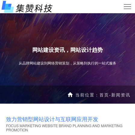
首
页
服
务
网
项
站
小
网站建设资讯，网站设计趋势
目
案
程
新
从品牌网站建设到网络营销策划，从策略到执行的一站式服务
例
序
闻
关
案
资
于
联
当前位置：
首页
-
新闻资讯
例
讯
我
系
们
我
致力营销型网站设计与互联网应用开发
FOCUS MARKETING WEBSITE BRAND PLANNING AND MARKETING
们
PROMOTION