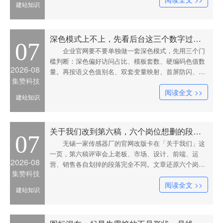
建站知识
的验收办法。
深色模式上不上，先看后台这三个数字过没过线
07
企业官网要不要单独做一套深色模式，先用三个门
槛判断：深色偏好访问占比、模板套数、硬编码色值数
2026-08
量。再按语义色值别名、双套变量映射、首屏防闪、对
集赞科技
比度校验分四步给出做法与验收方式，并处理白闪、富
阅读全文 >>
文本行内色值、表单自动填充等常见故障，末尾附十条
建站知识
自查项。
关于我们改到第六稿，六个岗位想删的段落各不相同
07
无锡一家传感器厂的官网改版卡在「关于我们」这
一页，第六稿评审会上老板、市场、设计、前端、运
2026-08
营、销售各自划掉的段落完全不同。文章还原六个岗位
集赞科技
的真实诉求与互相打架的地方，并给出把这页拆成证据
阅读全文 >>
层、叙事层、导流层的分工办法，附六个可后台编辑的
建站知识
事实字段与各层的更新频率。