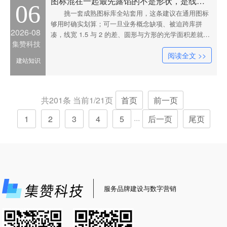
图标混在一起最先露馅的不是形状，是线宽差的那半像素
06
挑一套成熟图标库全站套用，这条建议在通用图标
够用时确实划算；可一旦业务概念缺项、被迫跨库拼
2026-08
凑，线宽 1.5 与 2 的差、圆形与方形的光学面积差就会
集赞科技
让页面散掉。文中给出六条可照抄的图标规则、用基本
阅读全文 >>
形拼装业务图标的办法、上线前的灰度自查流程，以及
建站知识
继续直接套库的两个数量分界。
共201条 当前1/21页
首页
前一页
1
2
3
4
5
后一页
尾页
···
服务品牌建设与数字营销