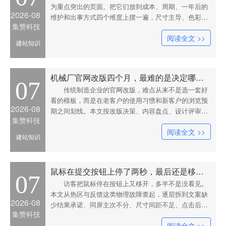
为重点突出的页面。把它们放到成本、周期、一年后的
2026-08
维护和出事方式四个维度上摆一遍，尺寸主导、色彩主
集赞科技
导、位置分组三条路的差距才真正显出来。文中逐项列
阅读全文 >>
出各自适用的前提、可照抄的数值区间，以及它们分别
建站知识
会在什么情况下失效。
机械厂官网改版四个月，最难的是决定哪些旧东西不能动
07
传统制造企业的官网改版，难点从来不是选一套好
看的模板，而是在老客户的使用习惯和新客户的浏览预
2026-08
期之间划线。本文按改版决策、内容盘点、设计评审、
集赞科技
开发交付、上线切换、上线后90天六个阶段推进，逐段
阅读全文 >>
列出该阶段的关键动作、可照抄的数值区间，以及最容
建站知识
易在这个节点上翻车的那一两件事。
鼠标在提交按钮上停了两秒，最后还是移开了
07
访客把鼠标停在按钮上又移开，多半不是没看见。
本文从热区与反馈这类物理故障查起，逐层拆到文案缺
2026-08
少结果承诺、同屏主次不分、尺寸间距不足、点击后无
集赞科技
状态、禁用态遮蔽错误、出现时机偏晚六个成因，每条
阅读全文 >>
都给出可直接照抄的数值与改法，末尾附一个不用工具