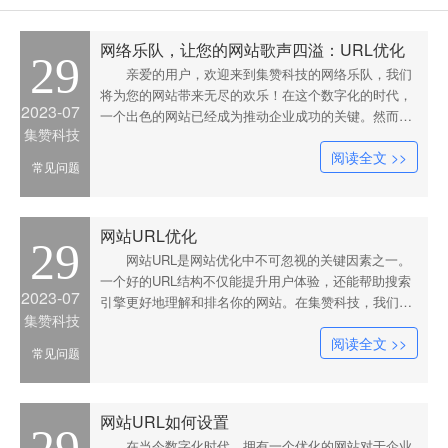
网络乐队，让您的网站歌声四溢：URL优化
29
亲爱的用户，欢迎来到集赞科技的网络乐队，我们
将为您的网站带来无尽的欢乐！在这个数字化的时代，
2023-07
一个出色的网站已经成为推动企业成功的关键。然而，
集赞科技
要让您的网站与众不同、吸引更多用户，我们需要利用
阅读全文 >>
网站URL优化这把法宝。URL，作为网站的身份证，不
常见问题
仅能直接定位到您的网站，还能传达出您的品牌和产品
的特色。因此，在UR
网站URL优化
29
网站URL是网站优化中不可忽视的关键因素之一。
一个好的URL结构不仅能提升用户体验，还能帮助搜索
2023-07
引擎更好地理解和排名你的网站。在集赞科技，我们深
集赞科技
知URL优化对于网站的重要性，因此我们将其视为网站
阅读全文 >>
优化的重点之一。在这篇文章中，我们将带你深入了解
常见问题
URL优化的重要性以及集赞科技的优化思路和理念。
一、URL优化的重要性1.
网站URL如何设置
在当今数字化时代，拥有一个优化的网站对于企业