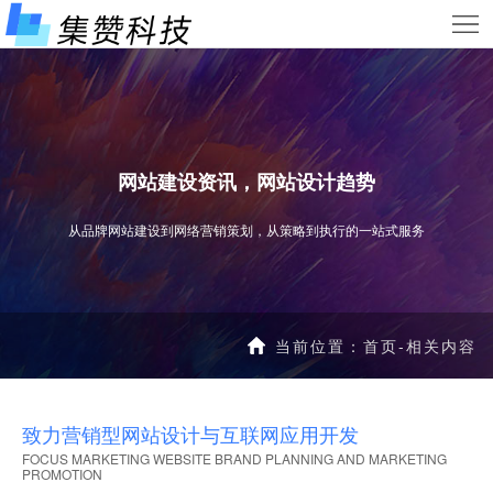
首
页
服
务
网
项
站
小
网站建设资讯，网站设计趋势
目
案
程
新
从品牌网站建设到网络营销策划，从策略到执行的一站式服务
例
序
闻
关
案
资
于
联
当前位置：
首页
-
相关内容
例
讯
我
系
们
我
致力营销型网站设计与互联网应用开发
FOCUS MARKETING WEBSITE BRAND PLANNING AND MARKETING
们
PROMOTION