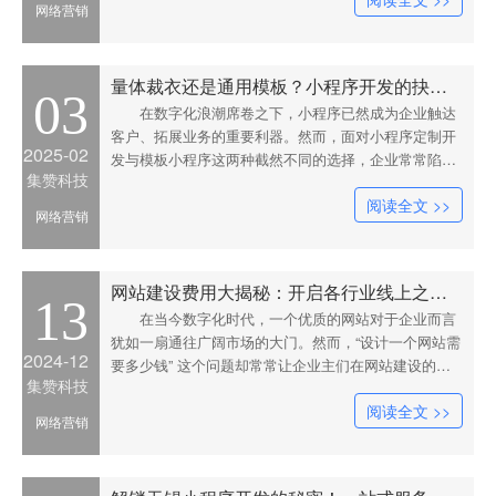
网络营销
便捷性和经济性，成为众多中小企业的首选。一家经营
本地特色农产品的电
量体裁衣还是通用模板？小程序开发的抉择之道
03
在数字化浪潮席卷之下，小程序已然成为企业触达
客户、拓展业务的重要利器。然而，面对小程序定制开
2025-02
发与模板小程序这两种截然不同的选择，企业常常陷入
集赞科技
困惑。无锡集赞科技有限公司，作为专业的小程序开发
阅读全文 >>
公司，凭借丰富的经验与敏锐的行业洞察力，为企业剖
网络营销
析两者优劣，助力其做出明智决策。先谈谈模板小程
序，它就如同标准化
网站建设费用大揭秘：开启各行业线上之门的投资考量
13
在当今数字化时代，一个优质的网站对于企业而言
犹如一扇通往广阔市场的大门。然而，“设计一个网站需
2024-12
要多少钱” 这个问题却常常让企业主们在网站建设的道
集赞科技
路上踌躇不前。实际上，网站设计费用并非一个固定不
阅读全文 >>
变的数字，它受到多种因素的综合影响，并且因行业的
网络营销
不同而有着显著的差异。先以电商行业为例，来剖析网
站设计费用的构