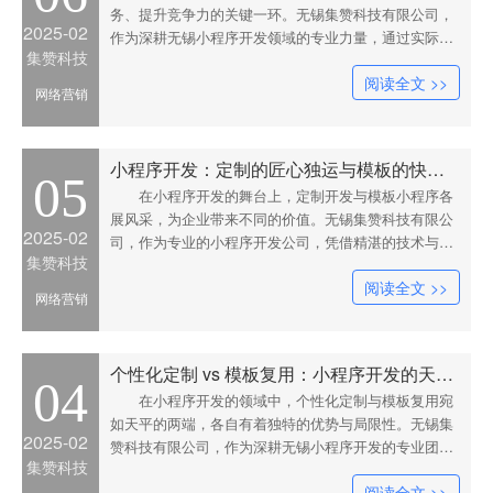
务、提升竞争力的关键一环。无锡集赞科技有限公司，
2025-02
作为深耕无锡小程序开发领域的专业力量，通过实际案
集赞科技
例，为企业揭示小程序定制开发与模板小程序的不同魅
阅读全文 >>
力，助力企业开启适合自己的商业之旅。模板小程序，
网络营销
如同便捷的标准化工具，为企业提供了快速进入市场的
机会。一家小型美
小程序开发：定制的匠心独运与模板的快捷高效
05
在小程序开发的舞台上，定制开发与模板小程序各
展风采，为企业带来不同的价值。无锡集赞科技有限公
2025-02
司，作为专业的小程序开发公司，凭借精湛的技术与对
集赞科技
行业的深刻理解，为企业解读两者的特点，助力企业做
阅读全文 >>
出精准选择。模板小程序，以其快捷高效的特点，为企
网络营销
业提供了快速搭建线上平台的捷径。一家新兴的教育培
训工作室，在推广
个性化定制 vs 模板复用：小程序开发的天平两端
04
在小程序开发的领域中，个性化定制与模板复用宛
如天平的两端，各自有着独特的优势与局限性。无锡集
2025-02
赞科技有限公司，作为深耕无锡小程序开发的专业团
集赞科技
队，通过深入剖析与实际案例，为企业清晰呈现两者的
阅读全文 >>
差异，助力企业找准自身的平衡点。模板小程序，以其