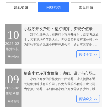
建站知识
网络营销
常见问题
小程序开发费用：精打细算，实现价值最大化
10
对于企业来说，在进行小程序开发时，既要考虑成
本，又要追求价值最大化。无锡集赞科技有限公司，作
2025-02
为经验丰富的无锡小程序开发公司，通过实际案例，为
集赞科技
您展示如何在控制成本的同时，打造出高价值的小程
阅读全文 >>
序。一家小型服装实体店，想要开发小程序拓展线上销
网络营销
售渠道。基础功能包括商品展示、在线购买、会员管理
和物流查询。商品展
解密小程序开发价格：功能、设计与市场因素的交织
09
小程序开发的价格犹如一团迷雾，让人捉摸不透。
无锡集赞科技有限公司，作为专业的小程序开发公司，
2025-02
为您拨开迷雾，详细解读小程序开发需要多少钱，以及
集赞科技
背后的决定因素。先看功能因素。一家本地生活服务平
阅读全文 >>
台，希望小程序具备商家入驻、服务展示、在线预约、
网络营销
用户评价等功能。商家入驻功能需要开发商家注册、审