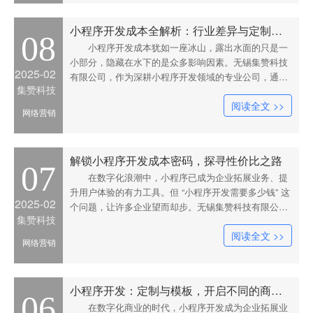
核和管理系统，开
小程序开发成本全解析：行业差异与定制需求
08
小程序开发成本犹如一座冰山，露出水面的只是一
小部分，隐藏在水下的是众多影响因素。无锡集赞科技
2025-02
有限公司，作为深耕小程序开发领域的专业公司，通过
集赞科技
不同行业案例，为您全面解析小程序开发需要多少钱。
阅读全文 >>
在教育行业，一家专注于在线英语培训的机构想要开发
网络营销
小程序。基础功能包括课程展示、在线报名、视频播
放、课后作业提交与
解锁小程序开发成本密码，探寻性价比之路
07
在数字化浪潮中，小程序已成为企业拓展业务、提
升用户体验的有力工具。但 “小程序开发需要多少钱” 这
2025-02
个问题，让许多企业望而却步。无锡集赞科技有限公
集赞科技
司，作为专业的无锡小程序开发公司，将为您层层剖
阅读全文 >>
析，揭开小程序开发成本的神秘面纱。以一家小型餐饮
网络营销
企业为例，他们希望通过小程序实现线上点餐、外卖配
送和会员管理功能
小程序开发：定制与模板，开启不同的商业之旅
06
在数字化商业的时代，小程序开发成为企业拓展业