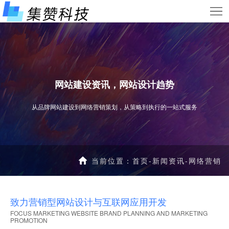
首
页
服
务
网
项
站
小
网站建设资讯，网站设计趋势
目
案
程
新
从品牌网站建设到网络营销策划，从策略到执行的一站式服务
例
序
闻
关
案
资
于
联
当前位置：
首页
-
新闻资讯
-
网络营销
例
讯
我
系
们
我
致力营销型网站设计与互联网应用开发
FOCUS MARKETING WEBSITE BRAND PLANNING AND MARKETING
们
PROMOTION