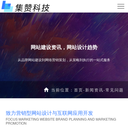
首
页
服
务
网
项
站
小
网站建设资讯，网站设计趋势
目
案
程
新
从品牌网站建设到网络营销策划，从策略到执行的一站式服务
例
序
闻
关
案
资
于
联
当前位置：
首页
-
新闻资讯
-
常见问题
例
讯
我
系
们
我
致力营销型网站设计与互联网应用开发
FOCUS MARKETING WEBSITE BRAND PLANNING AND MARKETING
们
PROMOTION